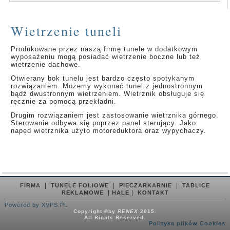
Wietrzenie tuneli
Produkowane przez naszą firmę tunele w dodatkowym
wyposażeniu mogą posiadać wietrzenie boczne lub też
wietrzenie dachowe.
Otwierany bok tunelu jest bardzo często spotykanym
rozwiązaniem. Możemy wykonać tunel z jednostronnym
bądź dwustronnym wietrzeniem. Wietrznik obsługuje się
ręcznie za pomocą przekładni.
Drugim rozwiązaniem jest zastosowanie wietrznika górnego.
Sterowanie odbywa się poprzez panel sterujący. Jako
napęd wietrznika użyto motoreduktora oraz wypychaczy.
|
|
|
FIRMA
TUNELE FOLIOWE
PIECZARKARNIE
TABLICE
|
|
REKLAMOWE
HALE
KONTAKT
Powered by XVPS.PL
Copyright ©by
RENEX
2015.
All Rights Reserved.
Polityka plików Cookies